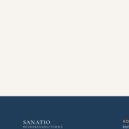
SANATIO
K
ko
NEUROREHABILITERING