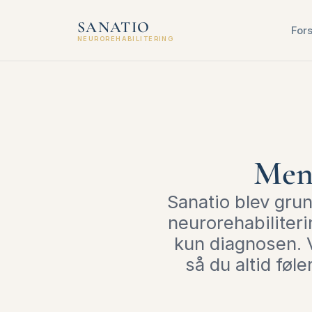
SANATIO
For
NEUROREHABILITERING
Menn
Sanatio blev grun
neurorehabiliteri
kun diagnosen. 
så du altid føle